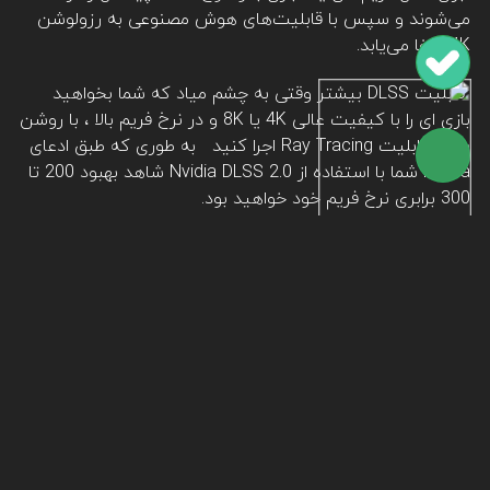
می‌شوند و سپس با قابلیت‌های هوش مصنوعی به رزولوشن
4K ارتفا می‌یابد.
قابلیت DLSS بیشتر وقتی به چشم میاد که شما بخواهید
بازی ای را با کیفیت عالی 4K یا 8K و در نرخ فریم بالا ، با روشن
بودن قابلیت Ray Tracing اجرا کنید به طوری که طبق ادعای
Nvidia شما با استفاده از Nvidia DLSS 2.0 شاهد بهبود 200 تا
300 برابری نرخ فریم خود خواهید بود.