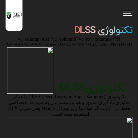
تکنولوژی DLSS
[vc_row columns="1"][vc_column][vc_column_text
ault%22%3A%7B%22color%22%3A%22%231a1a1a%22%7D%7D"]
تکنولوژی
DLSS :
تکنولوژی DLSS (Deep Learning Super Sampling) یا همان
فناوری یادگیری عمیق و هوش مصنوعی به صورت اختصاصی
فقط در کارت گرافیک های پرچم دار Nvidia یعنی سری RTX
استفاده شده است ،