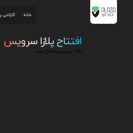
خانه
گارانتی پ
افتتاح پلازا سرویس
پلازا سرویس افتتاح شد...