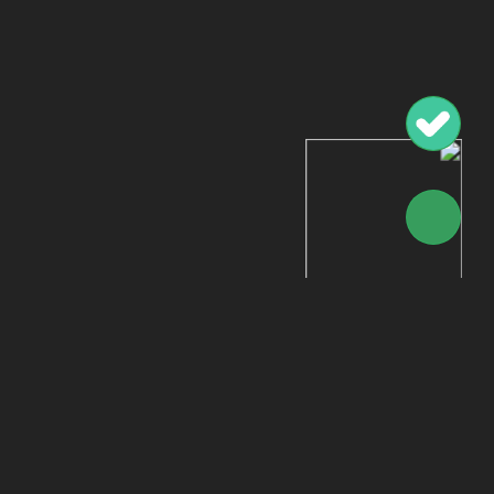
پلازا سرویس همراه مطمئن زندگی دیجیتال شماست؛ 
تعمیر سریع، شفاف و قابل‌پیگیری پیش می‌رود. عیب
روشن و انجام تعمیرات با قطعات اصلی و کنترل کیفی 