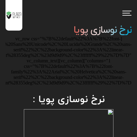
نرخ نوسازی پویا
[vc_row css="%7B%22default%22%3A%7B%22font-
da%20Sans%20Unicode%2C%20Lucida%20Grande%2C%20sans-
serif%22%2C%22background-color%22%3A%22linear-
dient%28355deg%2C%23d9d9d9%2C%23ffffff%29%22%7D%7D"
columns="1"][vc_column][vc_column_text
css="%7B%22default%22%3A%7B%22font-
family%22%3A%22Arial%2C%20Helvetica%2C%20sans-
serif%22%2C%22background-color%22%3A%22linear-
adient%28355deg%2C%23d9d9d9%2C%23ffffff%29%22%7D%7D"]
نرخ نوسازی پویا :