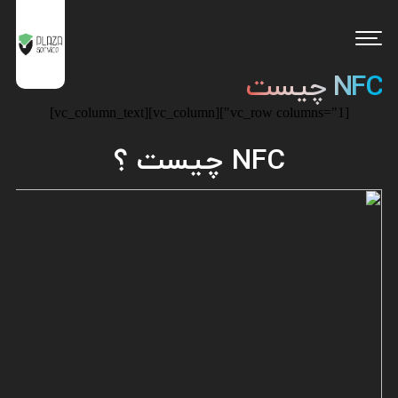
NFC چیست
[vc_row columns="1"][vc_column][vc_column_text]
NFC چیست ؟